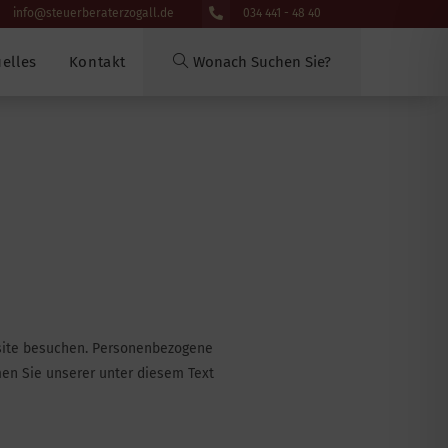
info@steuerberaterzogall.de
034 441 - 48 40
elles
Kontakt
bsite besuchen. Personenbezogene
men Sie unserer unter diesem Text