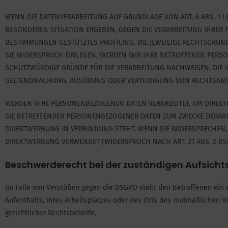
WENN DIE DATENVERARBEITUNG AUF GRUNDLAGE VON ART. 6 ABS. 1 LIT
BESONDEREN SITUATION ERGEBEN, GEGEN DIE VERARBEITUNG IHRER 
BESTIMMUNGEN GESTÜTZTES PROFILING. DIE JEWEILIGE RECHTSGRUN
SIE WIDERSPRUCH EINLEGEN, WERDEN WIR IHRE BETROFFENEN PERS
SCHUTZWÜRDIGE GRÜNDE FÜR DIE VERARBEITUNG NACHWEISEN, DIE I
GELTENDMACHUNG, AUSÜBUNG ODER VERTEIDIGUNG VON RECHTSANSPR
WERDEN IHRE PERSONENBEZOGENEN DATEN VERARBEITET, UM DIREKTW
SIE BETREFFENDER PERSONENBEZOGENER DATEN ZUM ZWECKE DERARTI
DIREKTWERBUNG IN VERBINDUNG STEHT. WENN SIE WIDERSPRECHEN
DIREKTWERBUNG VERWENDET (WIDERSPRUCH NACH ART. 21 ABS. 2 DS
Beschwerde­recht bei der zuständigen Aufsicht
Im Falle von Verstößen gegen die DSGVO steht den Betroffenen ein 
Aufenthalts, ihres Arbeitsplatzes oder des Orts des mutmaßlichen 
gerichtlicher Rechtsbehelfe.