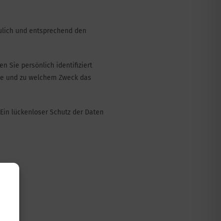
aulich und entsprechend den
Sie persönlich identifiziert
wie und zu welchem Zweck das
 Ein lückenloser Schutz der Daten