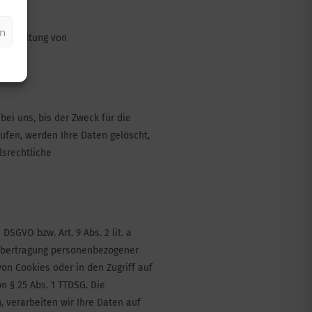
en
erarbeitung von
ei uns, bis der Zweck für die
ufen, werden Ihre Daten gelöscht,
lsrechtliche
DSGVO bzw. Art. 9 Abs. 2 lit. a
e Übertragung personenbezogener
von Cookies oder in den Zugriff auf
on § 25 Abs. 1 TTDSG. Die
, verarbeiten wir Ihre Daten auf