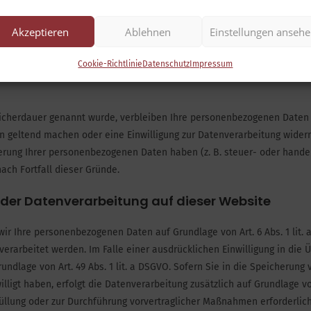
Akzeptieren
Ablehnen
Einstellungen anseh
die allein oder gemeinsam mit anderen über die Zwecke und Mittel der V
cheidet.
Cookie-Richtlinie
Datenschutz
Impressum
icherdauer genannt wurde, verbleiben Ihre personenbezogenen Daten b
n geltend machen oder eine Einwilligung zur Datenverarbeitung widerr
herung Ihrer personenbezogenen Daten haben (z. B. steuer- oder hande
ach Fortfall dieser Gründe.
der Datenverarbeitung auf dieser Website
ir Ihre personenbezogenen Daten auf Grundlage von Art. 6 Abs. 1 lit. a 
erarbeitet werden. Im Falle einer ausdrücklichen Einwilligung in di
ndlage von Art. 49 Abs. 1 lit. a DSGVO. Sofern Sie in die Speicherung 
willigt haben, erfolgt die Datenverarbeitung zusätzlich auf Grundlage v
erfüllung oder zur Durchführung vorvertraglicher Maßnahmen erforderlich