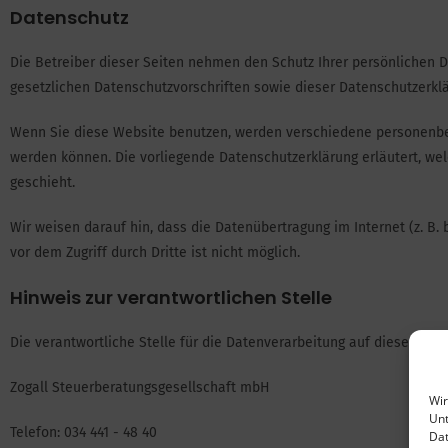
Datenschutz
Die Betreiber dieser Seiten nehmen den Schutz Ihrer persönlichen 
gesetzlichen Datenschutzvorschriften sowie dieser Datenschutzerklä
Wenn Sie diese Website benutzen, werden verschiedene personenbez
werden können. Die vorliegende Datenschutzerklärung erläutert, wel
geschieht.
Wir weisen darauf hin, dass die Datenübertragung im Internet (z. B.
vor dem Zugriff durch Dritte ist nicht möglich.
Hinweis zur verantwortlichen Stelle
Die verantwortliche Stelle für die Datenverarbeitung auf dieser Webs
Zogall Steuerberatungsgesellschaft mbH
Wir
Unt
Telefon: 034 441 - 48 40
Dat