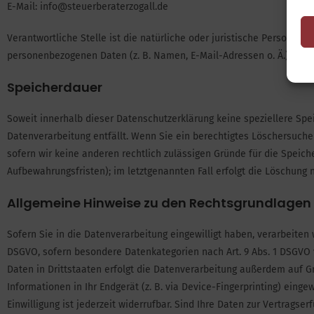
E-Mail: info@steuerberaterzogall.de
Verantwortliche Stelle ist die natürliche oder juristische Person, 
personenbezogenen Daten (z. B. Namen, E-Mail-Adressen o. Ä.) ents
Speicherdauer
Soweit innerhalb dieser Datenschutzerklärung keine speziellere Spe
Datenverarbeitung entfällt. Wenn Sie ein berechtigtes Löschersuche
sofern wir keine anderen rechtlich zulässigen Gründe für die Speic
Aufbewahrungsfristen); im letztgenannten Fall erfolgt die Löschung n
Allgemeine Hinweise zu den Rechtsgrundlagen 
Sofern Sie in die Datenverarbeitung eingewilligt haben, verarbeiten w
DSGVO, sofern besondere Datenkategorien nach Art. 9 Abs. 1 DSGVO v
Daten in Drittstaaten erfolgt die Datenverarbeitung außerdem auf Gru
Informationen in Ihr Endgerät (z. B. via Device-Fingerprinting) einge
Einwilligung ist jederzeit widerrufbar. Sind Ihre Daten zur Vertrags