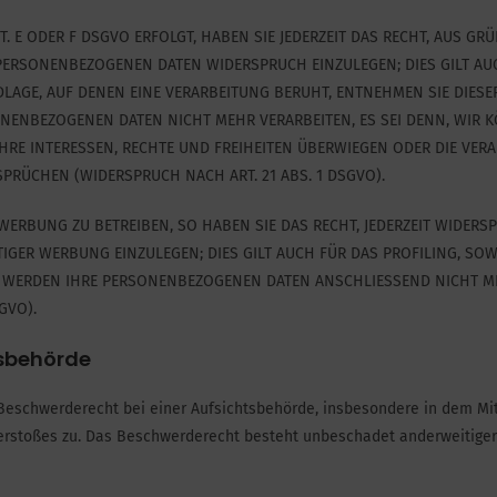
. E ODER F DSGVO ERFOLGT, HABEN SIE JEDERZEIT DAS RECHT, AUS GRÜ
PERSONENBEZOGENEN DATEN WIDERSPRUCH EINZULEGEN; DIES GILT AUC
DLAGE, AUF DENEN EINE VERARBEITUNG BERUHT, ENTNEHMEN SIE DIE
ONENBEZOGENEN DATEN NICHT MEHR VERARBEITEN, ES SEI DENN, WIR
HRE INTERESSEN, RECHTE UND FREIHEITEN ÜBERWIEGEN ODER DIE VERA
ÜCHEN (WIDERSPRUCH NACH ART. 21 ABS. 1 DSGVO).
ERBUNG ZU BETREIBEN, SO HABEN SIE DAS RECHT, JEDERZEIT WIDERS
GER WERBUNG EINZULEGEN; DIES GILT AUCH FÜR DAS PROFILING, SOW
, WERDEN IHRE PERSONENBEZOGENEN DATEN ANSCHLIESSEND NICHT M
GVO).
s­behörde
Beschwerderecht bei einer Aufsichtsbehörde, insbesondere in dem Mit
Verstoßes zu. Das Beschwerderecht besteht unbeschadet anderweitiger