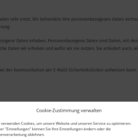
Daten sehr ernst. Wir behandeln Ihre personenbezogenen Daten vertr
rung.
ogene Daten erhoben. Personenbezogene Daten sind Daten, mit denen 
che Daten wir erheben und wofür wir sie nutzen. Sie erläutert auch, 
 bei der Kommunikation per E-Mail) Sicherheitslücken aufweisen kann.
ite ist:
Cookie-Zustimmung verwalten
 verwenden Cookies, um unsere Website und unseren Service zu optimieren.
er "Einstellungen" können Sie Ihre Einstellungen ändern oder die
enverarbeitung ablehnen.