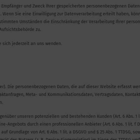
ft, Empfänger und Zweck Ihrer gespeicherten personenbezogenen Date
 Wenn Sie eine Einwilligung zur Datenverarbeitung erteilt haben, könn
bestimmten Umständen die Einschränkung der Verarbeitung Ihrer perso
Aufsichtsbehörde zu.
 sich jederzeit an uns wenden.
ter). Die personenbezogenen Daten, die auf dieser Website erfasst we
ontaktanfragen, Meta- und Kommunikationsdaten, Vertragsdaten, Kontak
n.
egenüber unseren potenziellen und bestehenden Kunden (Art. 6 Abs. 1 l
ine-Angebots durch einen professionellen Anbieter (Art. 6 Abs. 1 lit. 
auf Grundlage von Art. 6 Abs. 1 lit. a DSGVO und § 25 Abs. 1 TTDSG, sow
ät des Nutzers (z. B. Device-Fingerprinting) im Sinne des TTDSG umfas