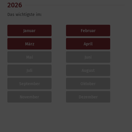
2026
Das wichtigste im:
Januar
Februar
März
April
Mai
Juni
Juli
August
September
Oktober
November
Dezember