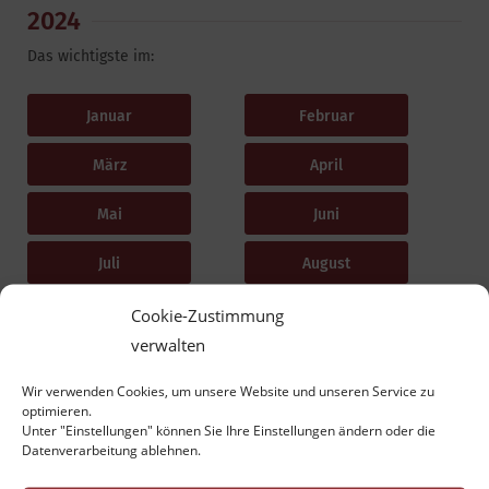
2024
Das wichtigste im:
Januar
Februar
März
April
Mai
Juni
Juli
August
September
Oktober
Cookie-Zustimmung
verwalten
November
Dezember
Wir verwenden Cookies, um unsere Website und unseren Service zu
optimieren.
Unter "Einstellungen" können Sie Ihre Einstellungen ändern oder die
Datenverarbeitung ablehnen.