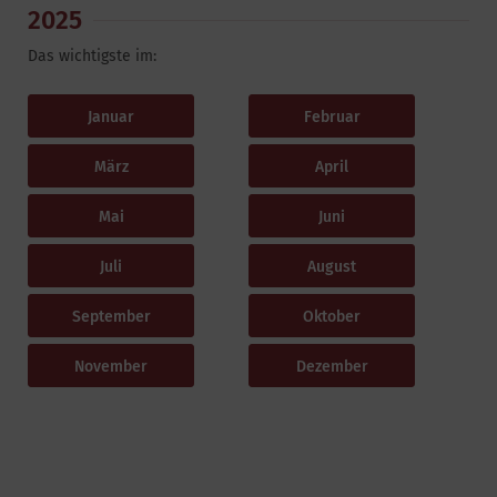
2025
Das wichtigste im:
Januar
Februar
März
April
Mai
Juni
Juli
August
September
Oktober
November
Dezember