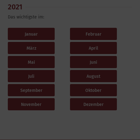
2021
Das wichtigste im:
Januar
Februar
März
April
Mai
Juni
Juli
August
September
Oktober
November
Dezember