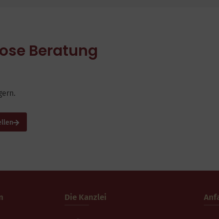
nlose Beratung
gern.
ellen
n
Die Kanzlei
Anf