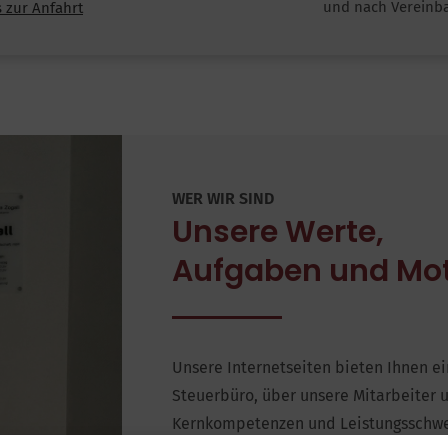
und nach Vereinb
s zur Anfahrt
WER WIR SIND
Unsere Werte,
Aufgaben und Mo
Unsere Internetseiten bieten Ihnen e
Steuerbüro, über unsere Mitarbeiter 
Kernkompetenzen und Leistungsschwe