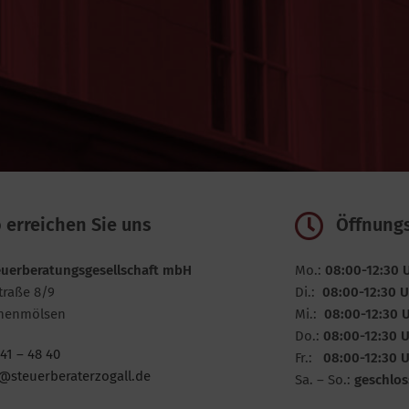
 erreichen Sie uns
Öffnung
euerberatungsgesellschaft mbH
Mo.:
08:00-12:30 
traße 8/9
Di.:
08:00-12:30 
henmölsen
Mi.:
08:00-12:30 
Do.:
08:00-12:30 
41 – 48 40
Fr.:
08:00-12:30 
@steuerberaterzogall.de
Sa. – So.:
geschlos