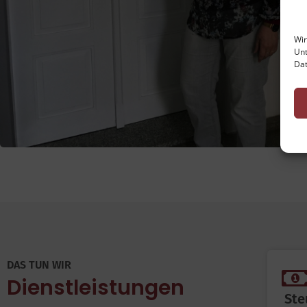
Wir
Unt
Dat
DAS TUN WIR
Dienstleistungen
Ste