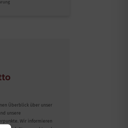
arung
tto
inen Überblick über unser
und unsere
rpunkte. Wir informieren